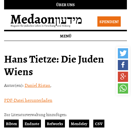
ÜBER UNS
SPENDEN!
MENÜ
Hans Tietze: Die Juden
Wiens
Autor(en):
Daniel Ristau
,
PDF-Datei herunterladen
Zur Literaturverwaltung hinzufügen:
Bibtex
Endnote
Refworks
Mendeley
CSV