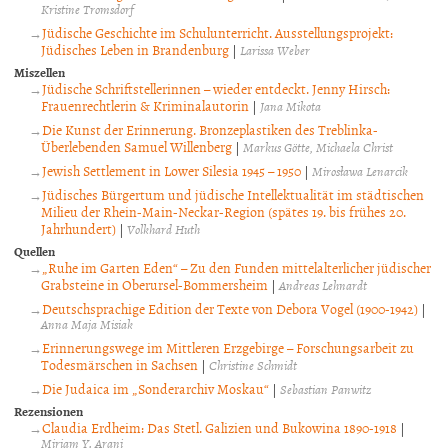
Kristine Tromsdorf
Jüdische Geschichte im Schulunterricht. Ausstellungsprojekt:
Jüdisches Leben in Brandenburg
|
Larissa Weber
Miszellen
Jüdische Schriftstellerinnen – wieder entdeckt. Jenny Hirsch:
Frauenrechtlerin & Kriminalautorin
|
Jana Mikota
Die Kunst der Erinnerung. Bronzeplastiken des Treblinka-
Überlebenden Samuel Willenberg
|
Markus Götte
Michaela Christ
Jewish Settlement in Lower Silesia 1945 – 1950
|
Mirosława Lenarcik
Jüdisches Bürgertum und jüdische Intellektualität im städtischen
Milieu der Rhein-Main-Neckar-Region (spätes 19. bis frühes 20.
Jahrhundert)
|
Volkhard Huth
Quellen
„Ruhe im Garten Eden“ – Zu den Funden mittelalterlicher jüdischer
Grabsteine in Oberursel-Bommersheim
|
Andreas Lehnardt
Deutschsprachige Edition der Texte von Debora Vogel (1900-1942)
|
Anna Maja Misiak
Erinnerungswege im Mittleren Erzgebirge – Forschungsarbeit zu
Todesmärschen in Sachsen
|
Christine Schmidt
Die Judaica im „Sonderarchiv Moskau“
|
Sebastian Panwitz
Rezensionen
Claudia Erdheim: Das Stetl. Galizien und Bukowina 1890-1918
|
Miriam Y. Arani