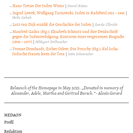
Hans Tietze: Die Juden Wiens
|
Daniel Ristau
Ingrid Lewek, Wolfgang Tarnowski: Juden in Radebeul 1933 – 1945
|
Heike Liebsch
Lutz van Dijk erzählt die Geschichte der Juden
|
Gunda Ulbricht
Manfred Gailus (Hg.): Elisabeth Schmitz und ihre Denkschrift
gegen die Judenverfolgung. Konturen einer vergessenen Biografie
(1893 – 1977)
|
Hildegart Stellmacher
Yvonne Domhardt, Esther Orlow, Eva Pruschy (Hg.): Kol Ischa.
Jüdische Frauen lesen die Tora
|
Jutta Schumacher
Relaunch of the Homepage in May 2015. „Donated in memory of
Alexander, Adele, Martha and Gertrud Bursch.“ - Alexis Gerard
MEDAON
Profil
Redaktion