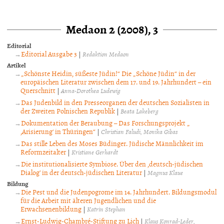
Medaon 2 (2008), 3
Editorial
Editorial Ausgabe 3
|
Redaktion Medaon
Artikel
„Schönste Heidin, süßeste Jüdin!“ Die „Schöne Jüdin“ in der
europäischen Literatur zwischen dem 17. und 19. Jahrhundert – ein
Querschnitt
|
Anna-Dorothea Ludewig
Das Judenbild in den Presseorganen der deutschen Sozialisten in
der Zweiten Polnischen Republik
|
Beata Lakeberg
Dokumentation der Beraubung – Das Forschungsprojekt „
‚Arisierung‘ in Thüringen“
|
Christian Faludi
Monika Gibas
Das stille Leben des Moses Büdinger. Jüdische Männlichkeit im
Reformzeitalter
|
Kristiane Gerhardt
Die institutionalisierte Symbiose. Über den ‚deutsch-jüdischen
Dialog’ in der deutsch-jüdischen Literatur
|
Magnus Klaue
Bildung
Die Pest und die Judenpogrome im 14. Jahrhundert. Bildungsmodul
für die Arbeit mit älteren Jugendlichen und die
Erwachsenenbildung
|
Katrin Stephan
Ernst-Ludwig-Chambré-Stiftung zu Lich
|
Klaus Konrad-Leder