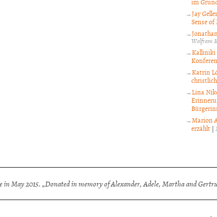
im Grund
Jay Gell
Sense of
Jonathan
Wolfram K
Kallinik
Konfere
Katrin L
christli
Lina Nik
Erinneru
Bürgerin
Marion A
erzählt
|
 in May 2015. „Donated in memory of Alexander, Adele, Martha and Gertrud