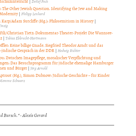
schulunterricht
|
Detlef Pech
er: The Other Jewish Question. Identifying the Jew and Making
 Modernity
|
Philipp Lenhard
 Karp/Adam Sutcliffe (Hg.): Philosemitism in History
|
inzig
i Fili/Christian Tietz: Dokumentar-Theater-Projekt Die Wannsee-
nz
|
Tobias Ebbrecht-Hartmann
öffler: Keine billige Gnade. Siegfried Theodor Arndt und das
ch-jüdische Gespräch in der DDR
|
Hedwig Richter
ou: Zwischen Imagepflege, moralischer Verpflichtung und
ngen: Das Besuchsprogramm für jüdische ehemalige Hamburger
nen und Bürger
|
Jörg Arnold
ptroot (Hg.), Simon Dubnow: Jüdische Geschichte – für Kinder
Momme Schwarz
 Bursch.“ - Alexis Gerard