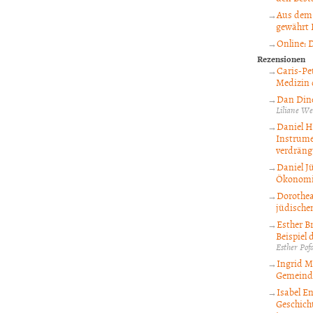
Aus dem 
gewährt 
Online: 
Rezensionen
Caris-Pe
Medizin 
Dan Dine
Liliane We
Daniel H
Instrumen
verdräng
Daniel J
Ökonomie
Dorothea
jüdische
Esther B
Beispiel 
Esther Pof
Ingrid Mö
Gemeind
Isabel E
Geschich