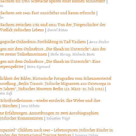
 Sachsen bis 1780: Schwache Spuren einer kleinen Minderheit
|
es
 Sachsen seit 1945: Fast unsichtbar und kaum erforscht
|
ler
 Sachsen zwischen 1781 und 1932: Von der ‚Vorgeschichte‘ der
Vielfalt jüdischen Lebens
|
Daniel Ristau
gogische Onlinekurs-Fortbildung in Yad Vashem
|
Anna Stocker
gen mit dem Onlinekurs „Die Shoah im Unterricht“: Aus der
ive zweier Teilnehmerinnen
|
Heike Herzog
Michaela Baetz
gen mit dem Onlinekurs „Die Shoah im Unterricht“: Eine
erperspektive
|
Heinz Sigmund
lichkeit der Bilder. Historische Fotografien vom Scheunenviertel
sstellung „Berlin Transit. Jüdische Migranten aus Osteuropa in
r Jahren“, Jüdisches Museum Berlin (23. März- 15. Juli 2012)
|
stin Saß
Schriftstellerinnen – wieder entdeckt: Ilse Weber und ihre
n Märchen
|
Jana Mikota
ne Erfahrungen. Anmerkungen zu zwei Autobiographien
-jüdischer Kommunisten
|
Sebastian Voigt
panied“ Children nach 1945 – Lebensspuren jüdischer Kinder in
änden des International Tracing Services
|
Susanne Urban