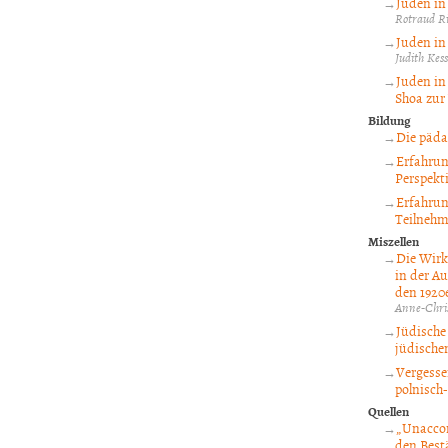
Juden in
Rotraud Ri
Juden in
Judith Kess
Juden in
Shoa zur 
Bildung
Die päda
Erfahrun
Perspekt
Erfahrun
Teilnehm
Miszellen
Die Wirk
in der Au
den 1920e
Anne-Chri
Jüdische 
jüdische
Vergesse
polnisch
Quellen
„Unaccom
den Best