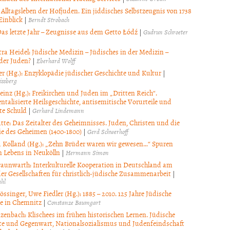
Alltagsleben der Hofjuden. Ein jiddisches Selbstzeugnis von 1738
Einblick
|
Berndt Strobach
Das letzte Jahr – Zeugnisse aus dem Getto Łódź
|
Gudrun Schroeter
tra Heidel: Jüdische Medizin – Jüdisches in der Medizin –
der Juden?
|
Eberhard Wolff
r (Hg.): Enzyklopädie jüdischer Geschichte und Kultur
|
issberg
einz (Hg.): Freikirchen und Juden im „Dritten Reich“.
talisierte Heilsgeschichte, antisemitische Vorurteile und
te Schuld
|
Gerhard Lindemann
ütte: Das Zeitalter des Geheimnisses. Juden, Christen und die
 des Geheimen (1400-1800)
|
Gerd Schwerhoff
 Kolland (Hg.): „Zehn Brüder waren wir gewesen…“ Spuren
n Lebens in Neukölln
|
Hermann Simon
raunwarth: Interkulturelle Kooperation in Deutschland am
der Gesellschaften für christlich-jüdische Zusammenarbeit
|
ahl
ssinger, Uwe Fiedler (Hg.): 1885 – 2010. 125 Jahre Jüdische
e in Chemnitz
|
Constanze Baumgart
nzenbach: Klischees im frühen historischen Lernen. Jüdische
te und Gegenwart, Nationalsozialismus und Judenfeindschaft