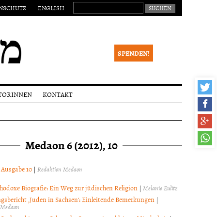
SUCHEN NACH:
NSCHUTZ
ENGLISH
SPENDEN!
TORINNEN
KONTAKT
eichungen
Impressum
alia
Newsletter
Medaon 6 (2012), 10
ktionsverfahren
 Begutachtung
right
l Ausgabe 10
|
Redaktion Medaon
hodoxe Biografie: Ein Weg zur jüdischen Religion
|
Melanie Eulitz
gsbericht ‚Juden in Sachsen‘: Einleitende Bemerkungen
|
 Medaon