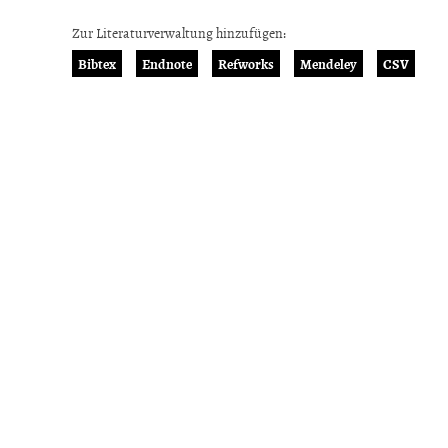
Zur Literaturverwaltung hinzufügen:
Bibtex
Endnote
Refworks
Mendeley
CSV