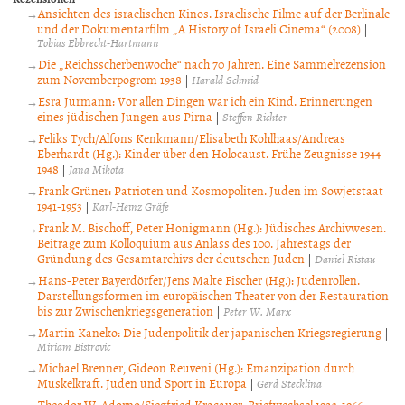
Ansichten des israelischen Kinos. Israelische Filme auf der Berlinale
und der Dokumentarfilm „A History of Israeli Cinema“ (2008)
|
Tobias Ebbrecht-Hartmann
Die „Reichsscherbenwoche“ nach 70 Jahren. Eine Sammelrezension
zum Novemberpogrom 1938
|
Harald Schmid
Esra Jurmann: Vor allen Dingen war ich ein Kind. Erinnerungen
eines jüdischen Jungen aus Pirna
|
Steffen Richter
Feliks Tych/Alfons Kenkmann/Elisabeth Kohlhaas/Andreas
Eberhardt (Hg.): Kinder über den Holocaust. Frühe Zeugnisse 1944-
1948
|
Jana Mikota
Frank Grüner: Patrioten und Kosmopoliten. Juden im Sowjetstaat
1941-1953
|
Karl-Heinz Gräfe
Frank M. Bischoff, Peter Honigmann (Hg.): Jüdisches Archivwesen.
Beiträge zum Kolloquium aus Anlass des 100. Jahrestags der
Gründung des Gesamtarchivs der deutschen Juden
|
Daniel Ristau
Hans-Peter Bayerdörfer/Jens Malte Fischer (Hg.): Judenrollen.
Darstellungsformen im europäischen Theater von der Restauration
bis zur Zwischenkriegsgeneration
|
Peter W. Marx
Martin Kaneko: Die Judenpolitik der japanischen Kriegsregierung
|
Miriam Bistrovic
Michael Brenner, Gideon Reuveni (Hg.): Emanzipation durch
Muskelkraft. Juden und Sport in Europa
|
Gerd Stecklina
Theodor W. Adorno/Siegfried Kracauer: Briefwechsel 1923-1966.