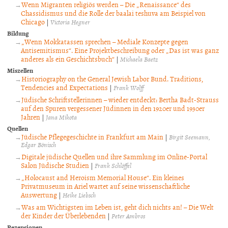
Wenn Migranten religiös werden – Die „Renaissance“ des
Chassidismus und die Rolle der baalai teshuva am Beispiel von
Chicago
|
Victoria Hegner
Bildung
„Wenn Mokkatassen sprechen – Mediale Konzepte gegen
Antisemitismus“. Eine Projektbeschreibung oder „Das ist was ganz
anderes als ein Geschichtsbuch“
|
Michaela Baetz
Miszellen
Historiography on the General Jewish Labor Bund. Traditions,
Tendencies and Expectations
|
Frank Wolff
Jüdische Schriftstellerinnen – wieder entdeckt: Bertha Badt-Strauss
auf den Spuren vergessener Jüdinnen in den 1920er und 1930er
Jahren
|
Jana Mikota
Quellen
Jüdische Pflegegeschichte in Frankfurt am Main
|
Birgit Seemann
Edgar Bönisch
Digitale jüdische Quellen und ihre Sammlung im Online-Portal
Salon Jüdische Studien
|
Frank Schlöffel
„Holocaust and Heroism Memorial House“. Ein kleines
Privatmuseum in Ariel wartet auf seine wissenschaftliche
Auswertung
|
Heike Liebsch
Was am Wichtigsten im Leben ist, geht dich nichts an! – Die Welt
der Kinder der Überlebenden
|
Peter Ambros
Rezensionen