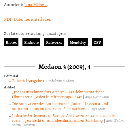
Autor(en):
Jana Mikota
,
PDF-Datei herunterladen
Zur Literaturverwaltung hinzufügen:
Bibtex
Endnote
Refworks
Mendeley
CSV
Medaon 3 (2009), 4
Editorial
Editorial Ausgabe 4
|
Redaktion Medaon
Artikel
„Judenaufnahmen fürs Archiv“ – Das dokumentarische
Filmmaterial „Asien in Mitteleuropa“, 1942
|
Anja Horstmann
Die Ambivalenz des Authentischen. Juden, Holocaust und
Antisemitismus im deutschen Film nach 1945
|
Ingo Loose
Jüdische Settlements in Europa. Ansätze einer transnationalen
sozial-, geschlechter- und ideenhistorischen Forschung
|
Anja Waller
Sabine Haustein