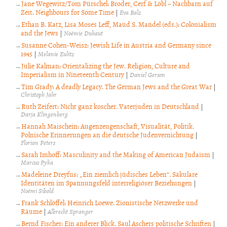
Jane Wegewitz/Tom Pürschel: Broder, Cerf & Löbl – Nachbarn auf
Zeit. Neighbours for Some Time
|
Eva Balz
Ethan B. Katz, Lisa Moses Leff, Maud S. Mandel (eds.): Colonialism
and the Jews
|
Noëmie Duhaut
Susanne Cohen-Weisz: Jewish Life in Austria and Germany since
1945
|
Melanie Eulitz
Julie Kalman: Orientalizing the Jew. Religion, Culture and
Imperialism in Nineteenth Century
|
Daniel Gerson
Tim Grady: A deadly Legacy. The German Jews and the Great War
|
Christoph Jahr
Ruth Zeifert: Nicht ganz koscher. Vaterjuden in Deutschland
|
Darja Klingenberg
Hannah Maischein: Augenzeugenschaft, Visualität, Politik.
Polnische Erinnerungen an die deutsche Judenvernichtung
|
Florian Peters
Sarah Imhoff: Masculinity and the Making of American Judaism
|
Marcus Pyka
Madeleine Dreyfus: „Ein ziemlich jüdisches Leben“. Säkulare
Identitäten im Spannungsfeld interreligiöser Beziehungen
|
Noëmi Sibold
Frank Schlöffel: Heinrich Loewe. Zionistische Netzwerke und
Räume
|
Albrecht Spranger
Bernd Fischer: Ein anderer Blick. Saul Aschers politische Schriften
|