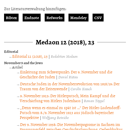
Zur Literaturverwaltung hinzufügen:
Bibtex
Endnote
Refworks
Mendeley
CSV
Medaon 12 (2018), 23
Editorial
Editorial 12 (2018), 23
|
Redaktion Medaon
November 9 and the Jews
Artikel
Einleitung zum Schwerpunkt: Der 9. November und die
Geschichte der Juden
|
Daniel Ristau
Deutsche Juden in der Novemberrevolution von 1918/19: Der
Traum von der Zeitenwende
|
Carolin Kosuch
9. November 1923: Der Hitlerputsch, Mein Kampf und die
Verschärfung von Hitlers Judenhass
|
Roman Töppel
„Denn wenn es einmal zu spät ist …“ Der Hitler-Ludendorff-
Putsch vom 8./9. November 1923 aus jüdisch-bayerischer
Perspektive
|
Wolfgang Reinicke
Der 9. November 1938: Die Novemberpogrome in Sachsen im
Spannungsfeld zwischen Geschichtsforschung, Gedenkkultur