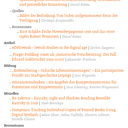
und persönlicher Erinnerung
|
Daniel Ristau
Quellen
Bilder der Bedrohung. Von Juden aufgenommene Fotos der
Verfolgung
|
Christoph Kreutzmüller
Rezensionen
Kurt Schilde: Frühe Novemberpogrome 1938 und das erste
Opfer Robert Weinstein
|
Daniel Ristau
Artikel
#DHJewish – Jewish Studies in the digital age
|
Gerben Zaagsma
‚Prager Frühling‘ (1968) als ‚zionistische Verschwörung‘. Der Fall
Eduard Goldstücker (1913–2000)
|
Alexander Friedman
Bildung
„ReMembering – Jüdische Lebenserinnerungen“ – Ein partizipatives
Projekt zur Stadtgeschichte Leipzigs
|
Jane Wegewitz
#zusammendenken − ein Angebot des Kompetenzzentrums für
Prävention und Empowerment
|
Jana Scheuring
Romina Wiegemann
Miszellen
Re-Lektüre – Kautsky, Light and Shadow: Reading Benedikt
Kautsky in 2018
|
Noah Benninga
Footprints: Tracking Individual Copies of Printed Books Using
Digital Methods
|
Adam Shear
Joshua Teplitsky
Marjorie Lehman
Michelle Chesner
Rezensionen