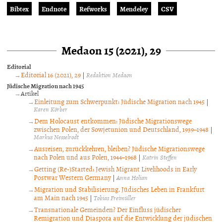
Bibtex
Endnote
Refworks
Mendeley
CSV
Medaon 15 (2021), 29
Editorial
Editorial 16 (2021), 29
|
Redaktion Medaon
Jüdische Migration nach 1945
Artikel
Einleitung zum Schwerpunkt: Jüdische Migration nach 1945
|
Karen Körber
Dem Holocaust entkommen: Jüdische Migrationswege
zwischen Polen, der Sowjetunion und Deutschland, 1939–1948
|
Markus Nesselrodt
Ausreisen, zurückkehren, bleiben? Jüdische Migrationswege
nach Polen und aus Polen, 1944–1968
|
Katrin Steffen
Getting (Re-)Started: Jewish Migrant Livelihoods in Early
Postwar Western Germany
|
Anna Holian
Migration und Stabilisierung. Jüdisches Leben in Frankfurt
am Main nach 1945
|
Tobias Freimüller
Transnationale Gemeinden? Der Einfluss jüdischer
Remigration und Diaspora auf die Entwicklung der jüdischen