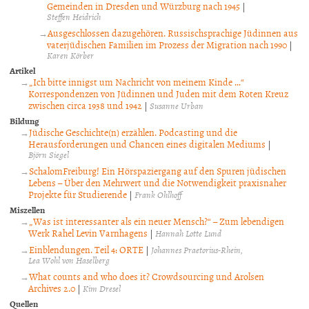
Gemeinden in Dresden und Würzburg nach 1945
|
Steffen Heidrich
Ausgeschlossen dazugehören. Russischsprachige Jüdinnen aus
vaterjüdischen Familien im Prozess der Migration nach 1990
|
Karen Körber
Artikel
„Ich bitte innigst um Nachricht von meinem Kinde …“
Korrespondenzen von Jüdinnen und Juden mit dem Roten Kreuz
zwischen circa 1938 und 1942
|
Susanne Urban
Bildung
Jüdische Geschichte(n) erzählen. Podcasting und die
Herausforderungen und Chancen eines digitalen Mediums
|
Björn Siegel
SchalomFreiburg! Ein Hörspaziergang auf den Spuren jüdischen
Lebens – Über den Mehrwert und die Notwendigkeit praxisnaher
Projekte für Studierende
|
Frank Ohlhoff
Miszellen
„Was ist interessanter als ein neuer Mensch?“ – Zum lebendigen
Werk Rahel Levin Varnhagens
|
Hannah Lotte Lund
Einblendungen. Teil 4: ORTE
|
Johannes Praetorius-Rhein
Lea Wohl von Haselberg
What counts and who does it? Crowdsourcing und Arolsen
Archives 2.0
|
Kim Dresel
Quellen