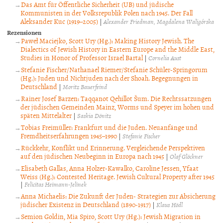
Das Amt für Öffentliche Sicherheit (UB) und jüdische
Kommunisten in der Volksrepublik Polen nach 1945. Der Fall
Aleksander Kuc (1919–2005)
|
Alexander Friedman
Magdalena Waligórska
Rezensionen
Paweł Maciejko, Scott Ury (Hg.): Making History Jewish. The
Dialectics of Jewish History in Eastern Europe and the Middle East,
Studies in Honor of Professor Israel Bartal
|
Cornelia Aust
Stefanie Fischer/Nathanael Riemer/Stefanie Schüler-Springorum
(Hg.): Juden und Nichtjuden nach der Shoah. Begegnungen in
Deutschland
|
Moritz Bauerfeind
Rainer Josef Barzen: Taqqanot Qehillot Šum. Die Rechtssatzungen
der jüdischen Gemeinden Mainz, Worms und Speyer im hohen und
späten Mittelalter
|
Saskia Dönitz
Tobias Freimüller: Frankfurt und die Juden. Neuanfänge und
Fremdheitserfahrungen 1945–1990
|
Stefanie Fischer
Rückkehr, Konflikt und Erinnerung. Vergleichende Perspektiven
auf den jüdischen Neubeginn in Europa nach 1945
|
Olaf Glöckner
Elisabeth Gallas, Anna Holzer-Kawalko, Caroline Jessen, Yfaat
Weiss (Hg.): Contested Heritage. Jewish Cultural Property after 1945
|
Felicitas Heimann-Jelinek
Anna Michaelis: Die Zukunft der Juden- Strategien zur Absicherung
jüdischer Existenz in Deutschland (1890-1917)
|
Klaus Hödl
Semion Goldin, Mia Spiro, Scott Ury (Hg.): Jewish Migration in