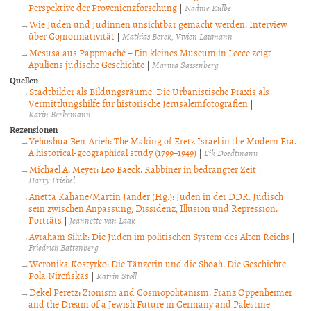
Perspektive der Provenienzforschung
|
Nadine Kulbe
Wie Juden und Jüdinnen unsichtbar gemacht werden. Interview
über Gojnormativität
|
Mathias Berek
Vivien Laumann
Mesusa aus Pappmaché – Ein kleines Museum in Lecce zeigt
Apuliens jüdische Geschichte
|
Marina Sassenberg
Quellen
Stadtbilder als Bildungsräume. Die Urbanistische Praxis als
Vermittlungshilfe für historische Jerusalemfotografien
|
Karin Berkemann
Rezensionen
Yehoshua Ben-Arieh: The Making of Eretz Israel in the Modern Era.
A historical-geographical study (1799–1949)
|
Eik Doedtmann
Michael A. Meyer: Leo Baeck. Rabbiner in bedrängter Zeit
|
Harry Friebel
Anetta Kahane/Martin Jander (Hg.): Juden in der DDR. Jüdisch
sein zwischen Anpassung, Dissidenz, Illusion und Repression.
Porträts
|
Jeannette van Laak
Avraham Siluk: Die Juden im politischen System des Alten Reichs
|
Friedrich Battenberg
Weronika Kostyrko: Die Tänzerin und die Shoah. Die Geschichte
Pola Nireńskas
|
Katrin Stoll
Dekel Peretz: Zionism and Cosmopolitanism. Franz Oppenheimer
and the Dream of a Jewish Future in Germany and Palestine
|