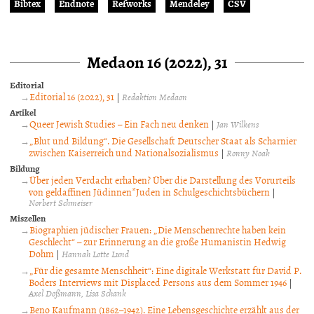
Bibtex
Endnote
Refworks
Mendeley
CSV
Medaon 16 (2022), 31
Editorial
Editorial 16 (2022), 31
|
Redaktion Medaon
Artikel
Queer Jewish Studies – Ein Fach neu denken
|
Jan Wilkens
„Blut und Bildung“. Die Gesellschaft Deutscher Staat als Scharnier
zwischen Kaiserreich und Nationalsozialismus
|
Ronny Noak
Bildung
Über jeden Verdacht erhaben? Über die Darstellung des Vorurteils
von geldaffinen Jüdinnen*Juden in Schulgeschichtsbüchern
|
Norbert Schmeiser
Miszellen
Biographien jüdischer Frauen: „Die Menschenrechte haben kein
Geschlecht“ – zur Erinnerung an die große Humanistin Hedwig
Dohm
|
Hannah Lotte Lund
„Für die gesamte Menschheit“: Eine digitale Werkstatt für David P.
Boders Interviews mit Displaced Persons aus dem Sommer 1946
|
Axel Doßmann
Lisa Schank
Beno Kaufmann (1862–1942). Eine Lebensgeschichte erzählt aus der