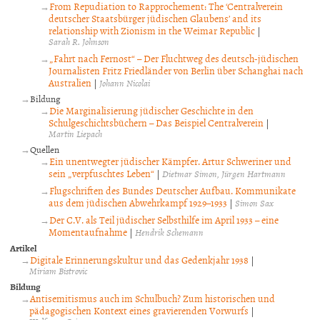
From Repudiation to Rapprochement: The ‘Centralverein
deutscher Staatsbürger jüdischen Glaubens’ and its
relationship with Zionism in the Weimar Republic
|
Sarah R. Johnson
„Fahrt nach Fernost“ – Der Fluchtweg des deutsch-jüdischen
Journalisten Fritz Friedländer von Berlin über Schanghai nach
Australien
|
Johann Nicolai
Bildung
Die Marginalisierung jüdischer Geschichte in den
Schulgeschichtsbüchern – Das Beispiel Centralverein
|
Martin Liepach
Quellen
Ein unentwegter jüdischer Kämpfer. Artur Schweriner und
sein „verpfuschtes Leben“
|
Dietmar Simon
Jürgen Hartmann
Flugschriften des Bundes Deutscher Aufbau. Kommunikate
aus dem jüdischen Abwehrkampf 1929–1933
|
Simon Sax
Der C.V. als Teil jüdischer Selbsthilfe im April 1933 – eine
Momentaufnahme
|
Hendrik Schemann
Artikel
Digitale Erinnerungskultur und das Gedenkjahr 1938
|
Miriam Bistrovic
Bildung
Antisemitismus auch im Schulbuch? Zum historischen und
pädagogischen Kontext eines gravierenden Vorwurfs
|