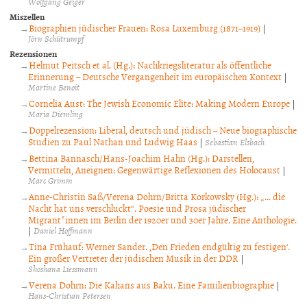
Wolfgang Geiger
Miszellen
Biographien jüdischer Frauen: Rosa Luxemburg (1871–1919)
|
Jörn Schütrumpf
Rezensionen
Helmut Peitsch et al. (Hg.): Nachkriegsliteratur als öffentliche
Erinnerung – Deutsche Vergangenheit im europäischen Kontext
|
Martine Benoit
Cornelia Aust: The Jewish Economic Elite: Making Modern Europe
|
Maria Diemling
Doppelrezension: Liberal, deutsch und jüdisch – Neue biographische
Studien zu Paul Nathan und Ludwig Haas
|
Sebastian Elsbach
Bettina Bannasch/Hans-Joachim Hahn (Hg.): Darstellen,
Vermitteln, Aneignen: Gegenwärtige Reflexionen des Holocaust
|
Marc Grimm
Anne-Christin Saß/Verena Dohrn/Britta Korkowsky (Hg.): „… die
Nacht hat uns verschluckt“. Poesie und Prosa jüdischer
Migrant*innen im Berlin der 1920er und 30er Jahre. Eine Anthologie.
|
Daniel Hoffmann
Tina Frühauf: Werner Sander. ‚Den Frieden endgültig zu festigen‘.
Ein großer Vertreter der jüdischen Musik in der DDR
|
Shoshana Liessmann
Verena Dohrn: Die Kahans aus Baku. Eine Familienbiographie
|
Hans-Christian Petersen