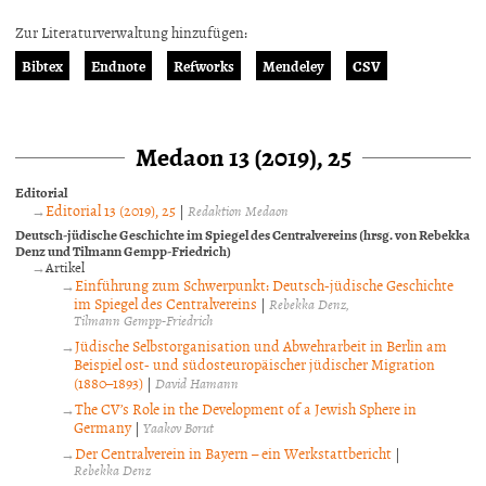
Zur Literaturverwaltung hinzufügen:
Bibtex
Endnote
Refworks
Mendeley
CSV
Medaon 13 (2019), 25
Editorial
Editorial 13 (2019), 25
|
Redaktion Medaon
Deutsch-jüdische Geschichte im Spiegel des Centralvereins (hrsg. von Rebekka
Denz und Tilmann Gempp-Friedrich)
Artikel
Einführung zum Schwerpunkt: Deutsch-jüdische Geschichte
im Spiegel des Centralvereins
|
Rebekka Denz
Tilmann Gempp-Friedrich
Jüdische Selbstorganisation und Abwehrarbeit in Berlin am
Beispiel ost- und südosteuropäischer jüdischer Migration
(1880–1893)
|
David Hamann
The CV’s Role in the Development of a Jewish Sphere in
Germany
|
Yaakov Borut
Der Centralverein in Bayern – ein Werkstattbericht
|
Rebekka Denz