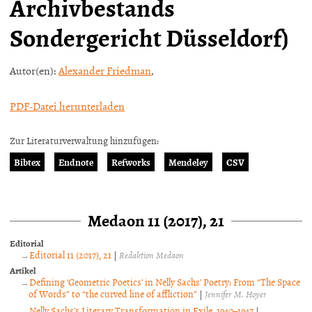
Archivbestands
Sondergericht Düsseldorf)
Autor(en):
Alexander Friedman
,
PDF-Datei herunterladen
Zur Literaturverwaltung hinzufügen:
Bibtex
Endnote
Refworks
Mendeley
CSV
Medaon 11 (2017), 21
Editorial
Editorial 11 (2017), 21
|
Redaktion Medaon
Artikel
Defining ‘Geometric Poetics’ in Nelly Sachs’ Poetry: From “The Space
of Words” to “the curved line of affliction”
|
Jennifer M. Hoyer
Nelly Sachs’s Literary Transformation in Exile, 1940–1947
|