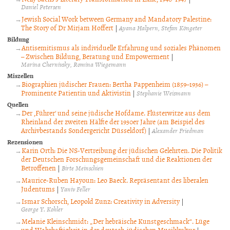
Daniel Petersen
Jewish Social Work between Germany and Mandatory Palestine:
The Story of Dr Mirjam Hoffert
|
Ayana Halpern
Stefan Köngeter
Bildung
Antisemitismus als individuelle Erfahrung und soziales Phänomen
– Zwischen Bildung, Beratung und Empowerment
|
Marina Chernivsky
Romina Wiegemann
Miszellen
Biographien jüdischer Frauen: Bertha Pappenheim (1859–1936) –
Prominente Patientin und Aktivistin
|
Stephanie Weismann
Quellen
Der ,Führer‘ und seine jüdische Hofdame. Flüsterwitze aus dem
Rheinland der zweiten Hälfte der 1930er Jahre (am Beispiel des
Archivbestands Sondergericht Düsseldorf)
|
Alexander Friedman
Rezensionen
Karin Orth: Die NS-Vertreibung der jüdischen Gelehrten. Die Politik
der Deutschen Forschungsgemeinschaft und die Reaktionen der
Betroffenen
|
Birte Meinschien
Maurice-Ruben Hayoun: Leo Baeck. Repräsentant des liberalen
Judentums
|
Yaniv Feller
Ismar Schorsch, Leopold Zunz: Creativity in Adversity
|
George Y. Kohler
Melanie Kleinschmidt: „Der hebräische Kunstgeschmack“. Lüge
und Wahrhaftigkeit in der deutsch-jüdischen Musikkultur