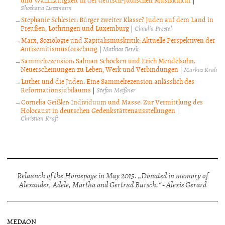
|
Shoshana Liessmann
Stephanie Schlesier: Bürger zweiter Klasse? Juden auf dem Land in
Preußen, Lothringen und Luxemburg
|
Claudia Prestel
Marx, Soziologie und Kapitalismuskritik: Aktuelle Perspektiven der
Antisemitismusforschung
|
Mathias Berek
Sammelrezension: Salman Schocken und Erich Mendelsohn.
Neuerscheinungen zu Leben, Werk und Verbindungen
|
Markus Krah
Luther und die Juden. Eine Sammelrezension anlässlich des
Reformationsjubiläums
|
Stefan Meißner
Cornelia Geißler: Individuum und Masse. Zur Vermittlung des
Holocaust in deutschen Gedenkstättenausstellungen
|
Christian Kraft
Relaunch of the Homepage in May 2015. „Donated in memory of
Alexander, Adele, Martha and Gertrud Bursch.“ - Alexis Gerard
MEDAON