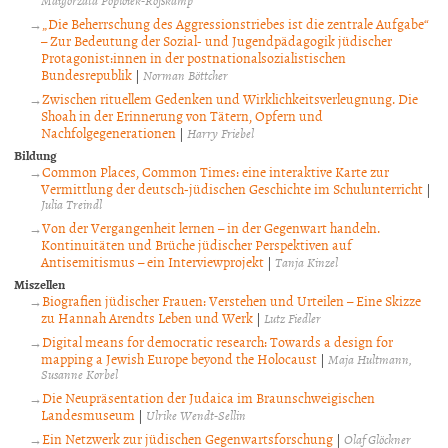
Małgorzata Popiołek-Roßkamp
„Die Beherrschung des Aggressionstriebes ist die zentrale Aufgabe“
– Zur Bedeutung der Sozial- und Jugendpädagogik jüdischer
Protagonist:innen in der postnationalsozialistischen
Bundesrepublik
|
Norman Böttcher
Zwischen rituellem Gedenken und Wirklichkeitsverleugnung. Die
Shoah in der Erinnerung von Tätern, Opfern und
Nachfolgegenerationen
|
Harry Friebel
Bildung
Common Places, Common Times: eine interaktive Karte zur
Vermittlung der deutsch-jüdischen Geschichte im Schulunterricht
|
Julia Treindl
Von der Vergangenheit lernen – in der Gegenwart handeln.
Kontinuitäten und Brüche jüdischer Perspektiven auf
Antisemitismus – ein Interviewprojekt
|
Tanja Kinzel
Miszellen
Biografien jüdischer Frauen: Verstehen und Urteilen – Eine Skizze
zu Hannah Arendts Leben und Werk
|
Lutz Fiedler
Digital means for democratic research: Towards a design for
mapping a Jewish Europe beyond the Holocaust
|
Maja Hultmann
Susanne Korbel
Die Neupräsentation der Judaica im Braunschweigischen
Landesmuseum
|
Ulrike Wendt-Sellin
Ein Netzwerk zur jüdischen Gegenwartsforschung
|
Olaf Glöckner