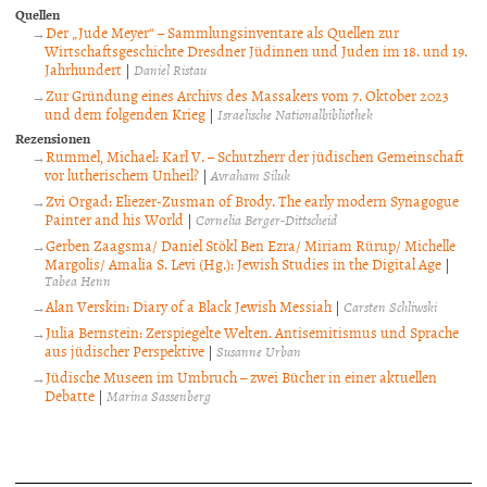
Quellen
Der „Jude Meyer“ – Sammlungsinventare als Quellen zur
Wirtschaftsgeschichte Dresdner Jüdinnen und Juden im 18. und 19.
Jahrhundert
|
Daniel Ristau
Zur Gründung eines Archivs des Massakers vom 7. Oktober 2023
und dem folgenden Krieg
|
Israelische Nationalbibliothek
Rezensionen
Rummel, Michael: Karl V. – Schutzherr der jüdischen Gemeinschaft
vor lutherischem Unheil?
|
Avraham Siluk
Zvi Orgad: Eliezer-Zusman of Brody. The early modern Synagogue
Painter and his World
|
Cornelia Berger-Dittscheid
Gerben Zaagsma/ Daniel Stökl Ben Ezra/ Miriam Rürup/ Michelle
Margolis/ Amalia S. Levi (Hg.): Jewish Studies in the Digital Age
|
Tabea Henn
Alan Verskin: Diary of a Black Jewish Messiah
|
Carsten Schliwski
Julia Bernstein: Zerspiegelte Welten. Antisemitismus und Sprache
aus jüdischer Perspektive
|
Susanne Urban
Jüdische Museen im Umbruch – zwei Bücher in einer aktuellen
Debatte
|
Marina Sassenberg