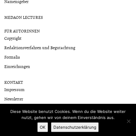
Namensgeber
MEDAON LECTURES
FÜR AUTORINNEN
Copyright
Redaktionsverfahren und Begutachtung
Formalia
Einreichungen
KONTAKT
Impressum
Newsletter
Datenschutzerklärung
Diese Website benutzt Cookies. Wenn du die Website weiter
nutzt, gehen wir von deinem Einverständnis aus.
OK
Datenschutzerklärung
Mit Stolz präsentiert von WordPress