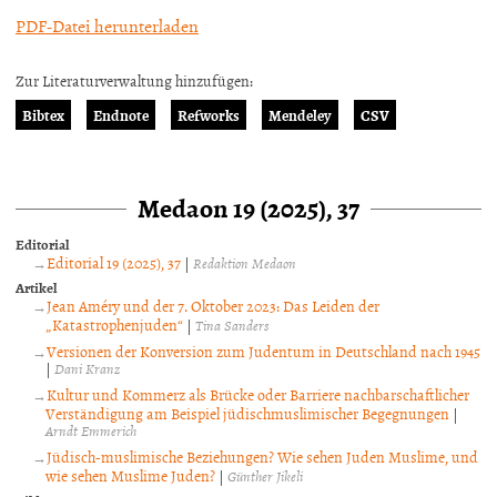
PDF-Datei herunterladen
Zur Literaturverwaltung hinzufügen:
Bibtex
Endnote
Refworks
Mendeley
CSV
Medaon 19 (2025), 37
Editorial
Editorial 19 (2025), 37
|
Redaktion Medaon
Artikel
Jean Améry und der 7. Oktober 2023: Das Leiden der
„Katastrophenjuden“
|
Tina Sanders
Versionen der Konversion zum Judentum in Deutschland nach 1945
|
Dani Kranz
Kultur und Kommerz als Brücke oder Barriere nachbarschaftlicher
Verständigung am Beispiel jüdischmuslimischer Begegnungen
|
Arndt Emmerich
Jüdisch-muslimische Beziehungen? Wie sehen Juden Muslime, und
wie sehen Muslime Juden?
|
Günther Jikeli