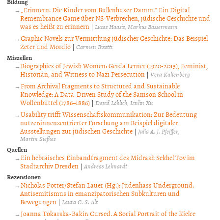
Bildung
„Erinnern. Die Kinder vom Bullenhuser Damm.“ Ein Digital
Remembrance Game über NS-Verbrechen, jüdische Geschichte und
was es heißt zu erinnern
|
Lucas Haasis
Markus Bassermann
Graphic Novels zur Vermittlung jüdischer Geschichte: Das Beispiel
Zeter und Mordio
|
Carmen Bisotti
Miszellen
Biographies of Jewish Women: Gerda Lerner (1920-2013), Feminist,
Historian, and Witness to Nazi Persecution
|
Vera Kallenberg
From Archival Fragments to Structured and Sustainable
Knowledge: A Data-Driven Study of the Samson School in
Wolfenbüttel (1786–1886)
|
David Löblich
Linlin Xu
Usability trifft Wissenschaftskommunikation: Zur Bedeutung
nutzer:innenzentrierter Forschung am Beispiel digitaler
Ausstellungen zur jüdischen Geschichte
|
Julia A. J. Pfeiffer
Martin Siefkes
Quellen
Ein hebräisches Einbandfragment des Midrash Sekhel Tov im
Stadtarchiv Dresden
|
Andreas Lehnardt
Rezensionen
Nicholas Potter/Stefan Lauer (Hg.): Judenhass Underground.
Antisemitismus in emanzipatorischen Subkulturen und
Bewegungen
|
Laura C. S. Alt
Joanna Tokarska-Bakir: Cursed. A Social Portrait of the Kielce