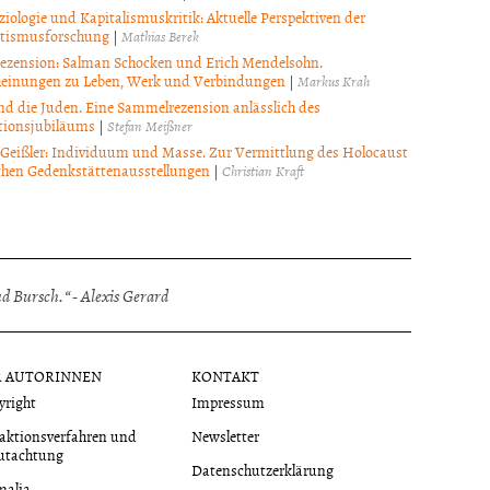
ziologie und Kapitalismuskritik: Aktuelle Perspektiven der
itismusforschung
|
Mathias Berek
zension: Salman Schocken und Erich Mendelsohn.
einungen zu Leben, Werk und Verbindungen
|
Markus Krah
nd die Juden. Eine Sammelrezension anlässlich des
tionsjubiläums
|
Stefan Meißner
 Geißler: Individuum und Masse. Zur Vermittlung des Holocaust
chen Gedenkstättenausstellungen
|
Christian Kraft
 Bursch.“ - Alexis Gerard
R AUTORINNEN
KONTAKT
yright
Impressum
aktionsverfahren und
Newsletter
utachtung
Datenschutzerklärung
malia