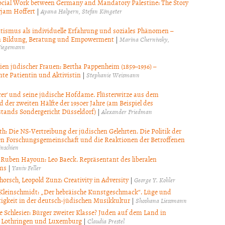
ocial Work between Germany and Mandatory Palestine: The Story
rjam Hoffert
|
Ayana Halpern
Stefan Köngeter
tismus als individuelle Erfahrung und soziales Phänomen –
n Bildung, Beratung und Empowerment
|
Marina Chernivsky
iegemann
ien jüdischer Frauen: Bertha Pappenheim (1859–1936) –
te Patientin und Aktivistin
|
Stephanie Weismann
rer‘ und seine jüdische Hofdame. Flüsterwitze aus dem
 der zweiten Hälfte der 1930er Jahre (am Beispiel des
stands Sondergericht Düsseldorf)
|
Alexander Friedman
th: Die NS-Vertreibung der jüdischen Gelehrten. Die Politik der
n Forschungsgemeinschaft und die Reaktionen der Betroffenen
inschien
Ruben Hayoun: Leo Baeck. Repräsentant des liberalen
ms
|
Yaniv Feller
horsch, Leopold Zunz: Creativity in Adversity
|
George Y. Kohler
Kleinschmidt: „Der hebräische Kunstgeschmack“. Lüge und
igkeit in der deutsch-jüdischen Musikkultur
|
Shoshana Liessmann
e Schlesier: Bürger zweiter Klasse? Juden auf dem Land in
 Lothringen und Luxemburg
|
Claudia Prestel