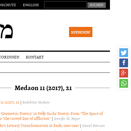
SUCHEN NACH:
NSCHUTZ
ENGLISH
SPENDEN!
TORINNEN
KONTAKT
eichungen
Impressum
alia
Newsletter
Medaon 11 (2017), 21
ktionsverfahren
 Begutachtung
right
11 (2017), 21
|
Redaktion Medaon
‘Geometric Poetics’ in Nelly Sachs’ Poetry: From “The Space of
 “the curved line of affliction”
|
Jennifer M. Hoyer
hs’s Literary Transformation in Exile, 1940–1947
|
Daniel Petersen