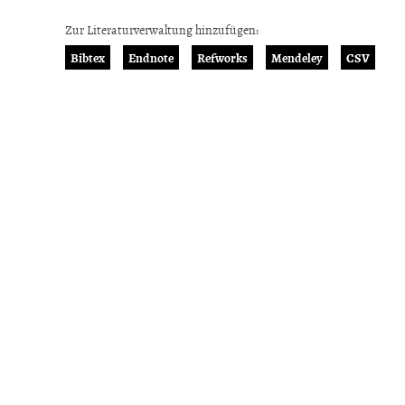
Zur Literaturverwaltung hinzufügen:
Bibtex
Endnote
Refworks
Mendeley
CSV