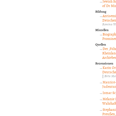
Jewish S
of Dr Mi
Bildung
Antisemi
Zwische
Romina W
Miszellen
Biograph
Prominen
Quellen
Der ,Füh
Rheinland
Archivbe
Rezensionen
Karin Or
Deutsche
|
Birte Me
Maurice-
Judentu
Ismar Sc
Melanie 
Wahrhaft
Stephani
Preußen,