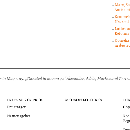
Marx, So
Antisem
Sammelre
Neuersch
Luther u
Reforma
Cornelia
in deuts
 in May 2015. „Donated in memory of Alexander, Adele, Martha and Gertrud
FRITZ MEYER PREIS
MEDAON LECTURES
FÜ
Preisträger
Cop
Namensgeber
Red
Beg
For