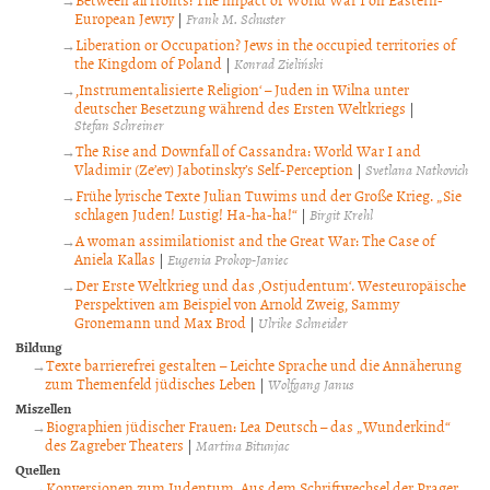
European Jewry
|
Frank M. Schuster
Liberation or Occupation? Jews in the occupied territories of
the Kingdom of Poland
|
Konrad Zieliński
‚Instrumentalisierte Religion‘ – Juden in Wilna unter
deutscher Besetzung während des Ersten Weltkriegs
|
Stefan Schreiner
The Rise and Downfall of Cassandra: World War I and
Vladimir (Ze’ev) Jabotinsky’s Self-Perception
|
Svetlana Natkovich
Frühe lyrische Texte Julian Tuwims und der Große Krieg. „Sie
schlagen Juden! Lustig! Ha-ha-ha!“
|
Birgit Krehl
A woman assimilationist and the Great War: The Case of
Aniela Kallas
|
Eugenia Prokop-Janiec
Der Erste Weltkrieg und das ‚Ostjudentum‘. Westeuropäische
Perspektiven am Beispiel von Arnold Zweig, Sammy
Gronemann und Max Brod
|
Ulrike Schneider
Bildung
Texte barrierefrei gestalten – Leichte Sprache und die Annäherung
zum Themenfeld jüdisches Leben
|
Wolfgang Janus
Miszellen
Biographien jüdischer Frauen: Lea Deutsch – das „Wunderkind“
des Zagreber Theaters
|
Martina Bitunjac
Quellen
Konversionen zum Judentum. Aus dem Schriftwechsel der Prager