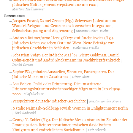
jüdischen Kultusgemeinderepräsentanz um 1900
|
Martina Niedhammer
Rezensionen
Jacques Picard/Daniel Gerson (Hg.): Schweizer Judentum im
Wandel. Religion und Gemeinschaft zwischen Integration,
Selbstbehauptung und Abgrenzung
|
Susanne Cohen-Weisz
Andreas Brämer/Arno Herzig/Krzysztof Ruchniewicz (Hg.):
Jüdisches Leben zwischen Ost und West. Neue Beiträge zur
jüdischen Geschichte in Schlesien
|
Katharina Friedla
Sebastian Voigt: Der jüdische Mai `68. Pierre Goldman, Daniel
Cohn-Bendit und André Glucksmann im Nachkriegsfrankreich
|
Daniel Gerson
Sophie Wagenhofer: Ausstellen, Verorten, Partizipieren. Das
Jüdische Museum in Casablanca
|
Oliver Glatz
Lou Bohlen: Politik der Erinnerung. Die umstrittene
Erinnerungskultur russischsprachiger Migranten in Israel 1989–
2000
|
Olaf Glöckner
Perspektiven deutsch-jüdischer Geschichte
|
Kerstin von der Krone
Natalie Naimark-Goldberg: Jewish Women in Enlightenment Berlin
|
Dirk Sadowski
George Y. Kohler (Hg.): Der Jüdische Messianismus im Zeitalter der
Emanzipation. Reinterpretationen zwischen davidischem
Königtum und endzeitlichem Sozialismus
|
Grit Schorch