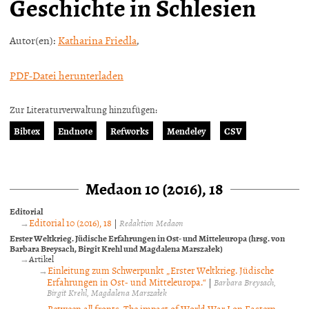
Geschichte in Schlesien
Autor(en):
Katharina Friedla
,
PDF-Datei herunterladen
Zur Literaturverwaltung hinzufügen:
Bibtex
Endnote
Refworks
Mendeley
CSV
Medaon 10 (2016), 18
Editorial
Editorial 10 (2016), 18
|
Redaktion Medaon
Erster Weltkrieg. Jüdische Erfahrungen in Ost- und Mitteleuropa (hrsg. von
Barbara Breysach, Birgit Krehl und Magdalena Marszałek)
Artikel
Einleitung zum Schwerpunkt „Erster Weltkrieg. Jüdische
Erfahrungen in Ost- und Mitteleuropa.“
|
Barbara Breysach
Birgit Krehl
Magdalena Marszałek
Between all fronts: The impact of World War I on Eastern-